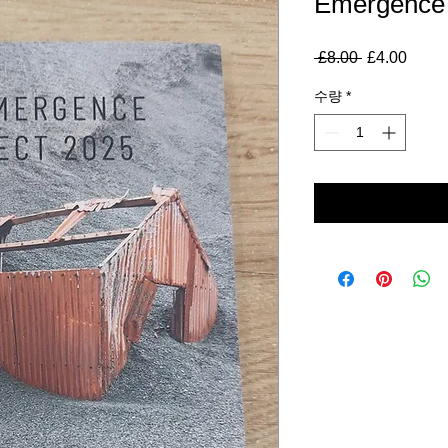
Emergence 
 £8.00 
일
£4.00
할
반
인
수량
*
가
가