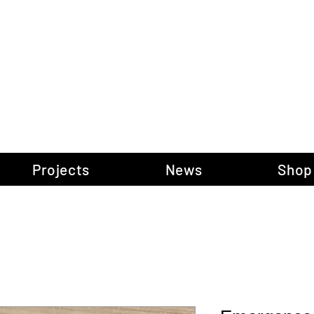
gow Gallery of P
Projects
News
Shop